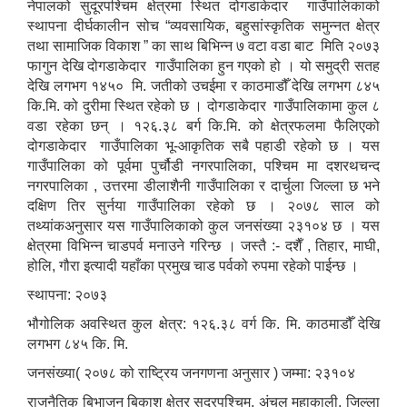
नेपालको सुदूरपश्चिम क्षेत्रमा स्थित दोगडाकेदार गाउँपालिकाको
स्थापना दीर्घकालीन सोच “व्यवसायिक, बहुसांस्कृतिक समुन्नत क्षेत्र
तथा सामाजिक विकाश ” का साथ बिभिन्न ७ वटा वडा बाट मिति २०७३
फागुन देखि दोगडाकेदार गाउँपालिका हुन गएको हो । यो समुद्री सतह
देखि लगभग १४५० मि. जतीको उचईमा र काठमाडौँ देखि लगभग ८४५
कि.मि. को दुरीमा स्थित रहेको छ । दोगडाकेदार गाउँपालिकामा कुल ८
वडा रहेका छन् । १२६.३८ बर्ग कि.मि. को क्षेत्रफलमा फैलिएको
दोगडाकेदार गाउँपालिका भू-आकृतिक सबै पहाडी रहेको छ । यस
गाउँपालिका को पूर्वमा पुर्चौडी नगरपालिका, पश्चिम मा दशरथचन्द
नगरपालिका , उत्तरमा डीलाशैनी गाउँपालिका र दार्चुला जिल्ला छ भने
दक्षिण तिर सुर्नया गाउँपालिका रहेको छ । २०७८ साल को
तथ्यांकअनुसार यस गाउँपालिकाको कुल जनसंख्या २३१०४ छ । यस
क्षेत्रमा विभिन्न चाडपर्व मनाउने गरिन्छ । जस्तै :- दशैँ , तिहार, माघी,
होलि, गौरा इत्यादी यहाँका प्रमुख चाड पर्वको रुपमा रहेको पाईन्छ ।
स्थापना: २०७३
भौगोलिक अवस्थित कुल क्षेत्र: १२६.३८ वर्ग कि. मि. काठमाडौँ देखि
लगभग ८४५ कि. मि.
जनसंख्या( २०७८ को राष्ट्रिय जनगणना अनुसार ) जम्मा: २३१०४
राजनैतिक बिभाजन बिकाश क्षेत्र सुदूरपश्चिम, अंचल महाकाली, जिल्ला