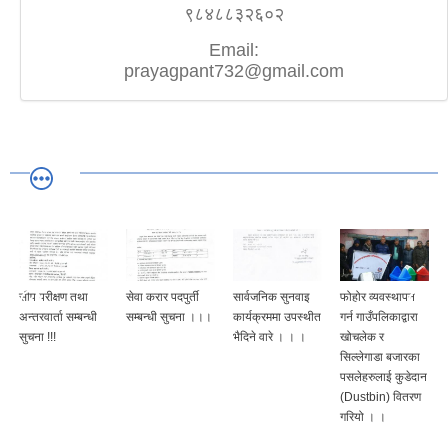
९८४८८३२६०२
Email:
prayagpant732@gmail.com
सीप परीक्षण तथा
सेवा करार पदपुर्ती
सार्वजनिक सुनवाइ
फोहोर व्यवस्थापन
अन्तरवार्ता सम्बन्धी
सम्बन्धी सुचना ।।।
कार्यक्रममा उपस्थीत
गर्न गाउँपलिकाद्वारा
सुचना !!!
भैदिने वारे । । ।
खोचलेक र
सिल्लेगाडा बजारका
पसलेहरुलाई कुडेदान
(Dustbin) वितरण
गरियो । ।