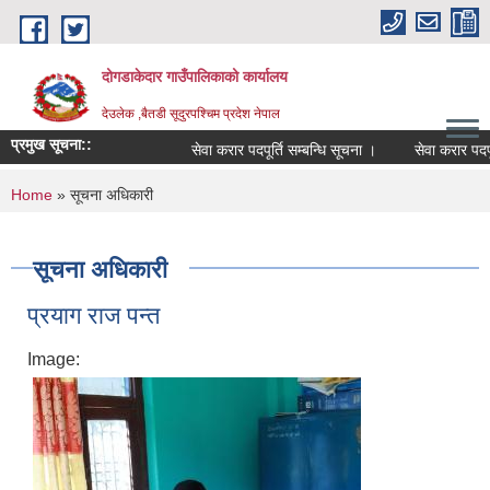
Skip to main content
दोगडाकेदार गाउँपालिकाको कार्यालय
देउलेक ,बैतडी सूदुरपश्चिम प्रदेश नेपाल
प्रमुख सूचना::
सेवा करार पदपूर्ति सम्बन्धि सूचना ।
सेवा करार पदपूर
You are here
Home
» सूचना अधिकारी
सूचना अधिकारी
प्रयाग राज पन्त
Image: