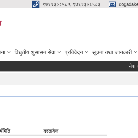
९७६२३०८५८२, ९७६२३०८५८३
dogadake
य
जना
विधुतीय शुसासन सेवा
प्रतिवेदन
सूचना तथा जानकारी
सेवा क
्ष
मिति
दस्तावेज