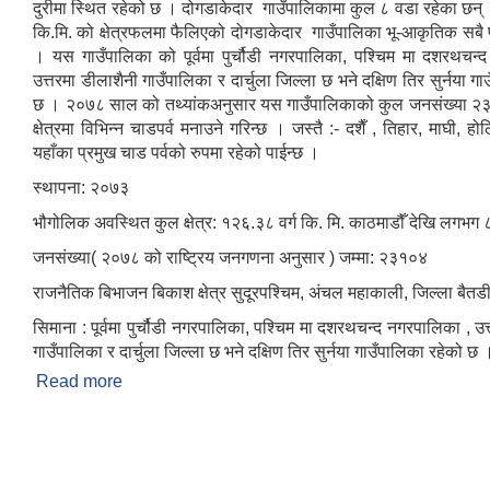
दुरीमा स्थित रहेको छ । दोगडाकेदार गाउँपालिकामा कुल ८ वडा रहेका छन्
कि.मि. को क्षेत्रफलमा फैलिएको दोगडाकेदार गाउँपालिका भू-आकृतिक सबै 
। यस गाउँपालिका को पूर्वमा पुर्चौडी नगरपालिका, पश्चिम मा दशरथचन्
उत्तरमा डीलाशैनी गाउँपालिका र दार्चुला जिल्ला छ भने दक्षिण तिर सुर्नया ग
छ । २०७८ साल को तथ्यांकअनुसार यस गाउँपालिकाको कुल जनसंख्या 
क्षेत्रमा विभिन्न चाडपर्व मनाउने गरिन्छ । जस्तै :- दशैँ , तिहार, माघी, होल
यहाँका प्रमुख चाड पर्वको रुपमा रहेको पाईन्छ ।
स्थापना: २०७३
भौगोलिक अवस्थित कुल क्षेत्र: १२६.३८ वर्ग कि. मि. काठमाडौँ देखि लगभग 
जनसंख्या( २०७८ को राष्ट्रिय जनगणना अनुसार ) जम्मा: २३१०४
राजनैतिक बिभाजन बिकाश क्षेत्र सुदूरपश्चिम, अंचल महाकाली, जिल्ला बैतडी
सिमाना : पूर्वमा पुर्चौडी नगरपालिका, पश्चिम मा दशरथचन्द नगरपालिका , उत
गाउँपालिका र दार्चुला जिल्ला छ भने दक्षिण तिर सुर्नया गाउँपालिका रहेको छ 
Read more
about दोगडाकेदार गाउँपालिकाको एक संक्षिप्त परिचय :