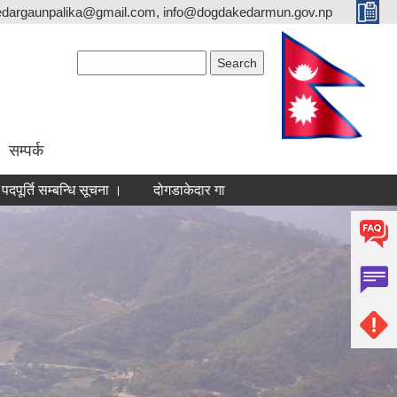
dargaunpalika@gmail.com, info@dogdakedarmun.gov.np
Search form
Search
सम्पर्क
सम्बन्धि सूचना ।
दोगडाकेदार गाउँपालिकाको आर्थीक ऐन २०८३
जानका