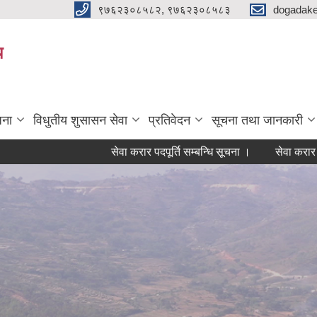
९७६२३०८५८२, ९७६२३०८५८३
dogadake
य
जना
विधुतीय शुसासन सेवा
प्रतिवेदन
सूचना तथा जानकारी
सेवा करार पदपूर्ति सम्बन्धि सूचना ।
सेवा करार पदपूर्ति 