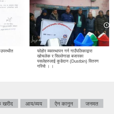
ाउँपलिकाद्वारा
आ.व. २०७७/०७८ काे नीति-कार्यक्रम
 बजारका
तथा बजेट बक्तब्य
(Dustbin) वितरण
क खरीद
आय/व्यय
ऐन कानुन
जनमत