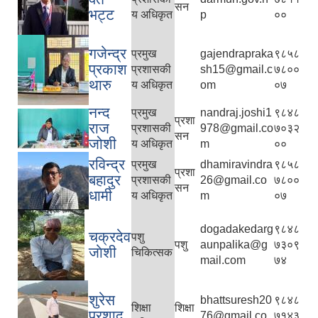
सन
भट्ट
य अधिकृत
p
००
गजेन्द्र
प्रमुख
gajendrapraka
९८५८
प्रकाश
प्रशासकी
sh15@gmail.c
७८००
थारु
य अधिकृत
om
०७
नन्द
प्रमुख
nandraj.joshi1
९८४८
प्रशा
राज
प्रशासकी
978@gmail.co
७०३२
सन
जोशी
य अधिकृत
m
००
रविन्द्र
प्रमुख
dhamiravindra
९८५८
प्रशा
बहादुर
प्रशासकी
26@gmail.co
७८००
सन
धामी
य अधिकृत
m
०७
dogadakedarg
९८४८
चक्रदेव
पशु
पशु
aunpalika@g
७३०९
जाेशी
चिकित्सक
mail.com
७४
शुरेस
bhattsuresh20
९८४८
शिक्षा
शिक्षा
प्रशाद
76@gmail.co
७१४३