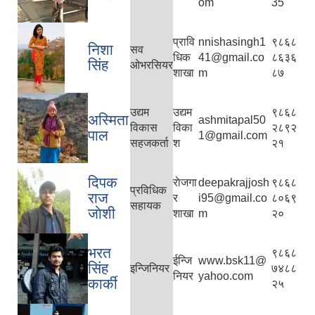
om
35
प्रावि
nnishasingh1
९८६८
निशा
सव
धिक
41@gmail.co
८६३६
सिंह
ओभरसियर
शाखा
m
८७
उद्यम
उद्यम
९८६८
अस्मिता
ashmitapal50
विकास
विका
२८९२
पाल
1@gmail.com
सहजकर्ता
श
२१
दिपक
राेजगा
deepakrajjosh
९८६८
प्रविधिक
राज
र
i95@gmail.co
८०६९
सहायक
जाेशी
शाखा
m
२०
भरत
९८६८
ईन्जि
www.bsk11@
सिंह
इन्जिनियर
७४८८
नियर
yahoo.com
कार्की
२५