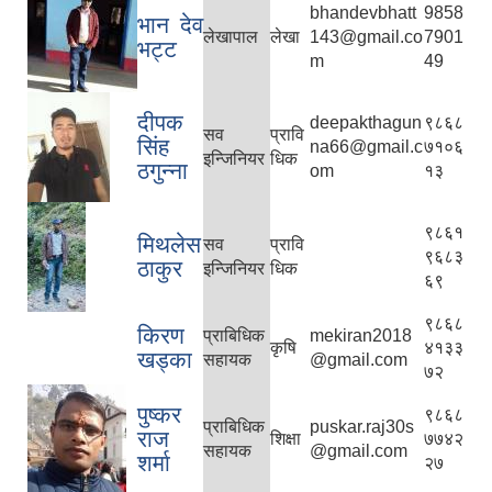
bhandevbhatt
9858
भान देव
लेखापाल
लेखा
143@gmail.co
7901
भट्ट
m
49
दीपक
deepakthagun
९८६८
सव
प्रावि
सिंह
na66@gmail.c
७१०६
इन्जिनियर
धिक
ठगुन्ना
om
१३
९८६१
मिथलेस
सव
प्रावि
९६८३
ठाकुर
इन्जिनियर
धिक
६९
९८६८
किरण
प्राबिधिक
mekiran2018
कृषि
४१३३
खड्का
सहायक
@gmail.com
७२
पुष्कर
९८६८
प्राबिधिक
puskar.raj30s
राज
शिक्षा
७७४२
सहायक
@gmail.com
शर्मा
२७