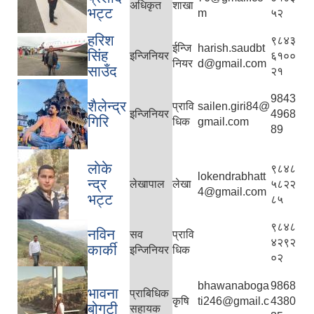
अधिकृत
शाखा
भट्ट
m
५२
हरिश
९८४३
ईन्जि
harish.saudbt
सिंह
इन्जिनियर
६१००
नियर
d@gmail.com
साउँद
२१
9843
शैलेन्द्र
प्रावि
sailen.giri84@
इन्जिनियर
4968
गिरि
धिक
gmail.com
89
लाेके
९८४८
lokendrabhatt
न्द्र
लेखापाल
लेखा
५८२२
4@gmail.com
भट्ट
८५
९८४८
नविन
सव
प्रावि
४२९२
कार्की
इन्जिनियर
धिक
०२
bhawanaboga
9868
भावना
प्राबिधिक
कृषि
ti246@gmail.c
4380
बोगटी
सहायक