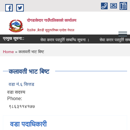
Skip to main content
दोगडाकेदार गाउँपालिकाको कार्यालय
देउलेक ,बैतडी सूदुरपश्चिम प्रदेश नेपाल
प्रमुख सूचना::
सेवा करार पदपूर्ति सम्बन्धि सूचना ।
सेवा करार पदपूर्ति सम्
You are here
Home
» कलावती भाट बिष्ट
कलावती भाट बिष्ट
वडा नं.६ सित्तड
वडा सदस्य
Phone:
९८६३११४१७७
वडा पदाधिकारी