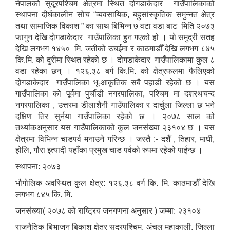
नेपालको सुदूरपश्चिम क्षेत्रमा स्थित दोगडाकेदार गाउँपालिकाको
स्थापना दीर्घकालीन सोच “व्यवसायिक, बहुसांस्कृतिक समुन्नत क्षेत्र
तथा सामाजिक विकाश ” का साथ बिभिन्न ७ वटा वडा बाट मिति २०७३
फागुन देखि दोगडाकेदार गाउँपालिका हुन गएको हो । यो समुद्री सतह
देखि लगभग १४५० मि. जतीको उचईमा र काठमाडौँ देखि लगभग ८४५
कि.मि. को दुरीमा स्थित रहेको छ । दोगडाकेदार गाउँपालिकामा कुल ८
वडा रहेका छन् । १२६.३८ बर्ग कि.मि. को क्षेत्रफलमा फैलिएको
दोगडाकेदार गाउँपालिका भू-आकृतिक सबै पहाडी रहेको छ । यस
गाउँपालिका को पूर्वमा पुर्चौडी नगरपालिका, पश्चिम मा दशरथचन्द
नगरपालिका , उत्तरमा डीलाशैनी गाउँपालिका र दार्चुला जिल्ला छ भने
दक्षिण तिर सुर्नया गाउँपालिका रहेको छ । २०७८ साल को
तथ्यांकअनुसार यस गाउँपालिकाको कुल जनसंख्या २३१०४ छ । यस
क्षेत्रमा विभिन्न चाडपर्व मनाउने गरिन्छ । जस्तै :- दशैँ , तिहार, माघी,
होलि, गौरा इत्यादी यहाँका प्रमुख चाड पर्वको रुपमा रहेको पाईन्छ ।
स्थापना: २०७३
भौगोलिक अवस्थित कुल क्षेत्र: १२६.३८ वर्ग कि. मि. काठमाडौँ देखि
लगभग ८४५ कि. मि.
जनसंख्या( २०७८ को राष्ट्रिय जनगणना अनुसार ) जम्मा: २३१०४
राजनैतिक बिभाजन बिकाश क्षेत्र सुदूरपश्चिम, अंचल महाकाली, जिल्ला