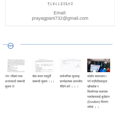
९८४८८३२६०२
Email:
prayagpant732@gmail.com
सीप परीक्षण तथा
सेवा करार पदपुर्ती
सार्वजनिक सुनवाइ
फोहोर व्यवस्थापन
अन्तरवार्ता सम्बन्धी
सम्बन्धी सुचना ।।।
कार्यक्रममा उपस्थीत
गर्न गाउँपलिकाद्वारा
सुचना !!!
भैदिने वारे । । ।
खोचलेक र
सिल्लेगाडा बजारका
पसलेहरुलाई कुडेदान
(Dustbin) वितरण
गरियो । ।